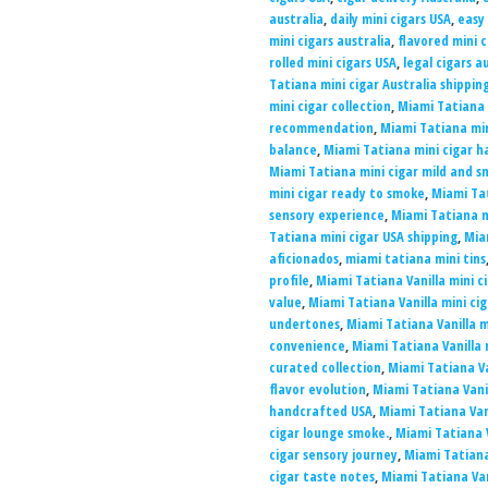
australia
,
daily mini cigars USA
,
easy 
mini cigars australia
,
flavored mini c
rolled mini cigars USA
,
legal cigars a
Tatiana mini cigar Australia shippin
mini cigar collection
,
Miami Tatiana 
recommendation
,
Miami Tatiana min
balance
,
Miami Tatiana mini cigar 
Miami Tatiana mini cigar mild and 
mini cigar ready to smoke
,
Miami Tat
sensory experience
,
Miami Tatiana m
Tatiana mini cigar USA shipping
,
Mia
aficionados
,
miami tatiana mini tins
profile
,
Miami Tatiana Vanilla mini c
value
,
Miami Tatiana Vanilla mini ci
undertones
,
Miami Tatiana Vanilla 
convenience
,
Miami Tatiana Vanilla
curated collection
,
Miami Tatiana Va
flavor evolution
,
Miami Tatiana Vanil
handcrafted USA
,
Miami Tatiana Van
cigar lounge smoke.
,
Miami Tatiana V
cigar sensory journey
,
Miami Tatiana
cigar taste notes
,
Miami Tatiana Van