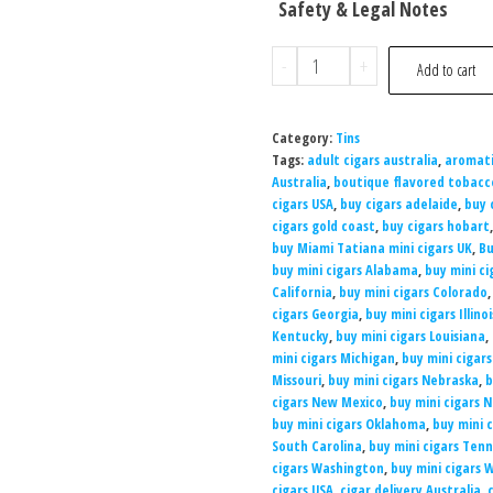
Safety & Legal Notes
-
+
Add to cart
Category:
Tins
Tags:
adult cigars australia
,
aromati
Australia
,
boutique flavored tobacc
cigars USA
,
buy cigars adelaide
,
buy 
cigars gold coast
,
buy cigars hobart
buy Miami Tatiana mini cigars UK
,
Bu
buy mini cigars Alabama
,
buy mini ci
California
,
buy mini cigars Colorado
cigars Georgia
,
buy mini cigars Illinoi
Kentucky
,
buy mini cigars Louisiana
,
mini cigars Michigan
,
buy mini cigar
Missouri
,
buy mini cigars Nebraska
,
b
cigars New Mexico
,
buy mini cigars 
buy mini cigars Oklahoma
,
buy mini 
South Carolina
,
buy mini cigars Ten
cigars Washington
,
buy mini cigars W
cigars USA
,
cigar delivery Australia
,