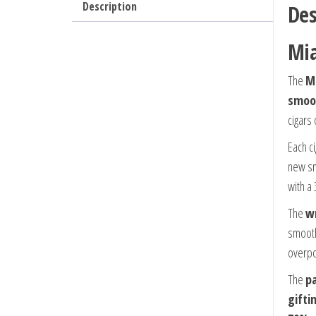
Description
Des
Mia
The
Mi
smoot
cigars 
Each ci
new sm
with a
The
wr
smooth
overpo
The
pa
gifti