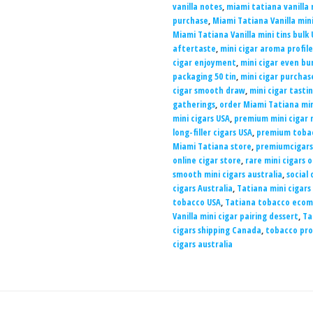
vanilla notes
,
miami tatiana vanilla 
purchase
,
Miami Tatiana Vanilla mini
Miami Tatiana Vanilla mini tins bulk
aftertaste
,
mini cigar aroma profile
cigar enjoyment
,
mini cigar even bu
packaging 50 tin
,
mini cigar purchas
cigar smooth draw
,
mini cigar tasti
gatherings
,
order Miami Tatiana min
mini cigars USA
,
premium mini cigar
long-filler cigars USA
,
premium tobac
Miami Tatiana store
,
premiumcigars
online cigar store
,
rare mini cigars 
smooth mini cigars australia
,
social 
cigars Australia
,
Tatiana mini cigars 
tobacco USA
,
Tatiana tobacco eco
Vanilla mini cigar pairing dessert
,
Ta
cigars shipping Canada
,
tobacco pro
cigars australia