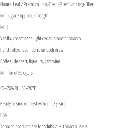
Natural Leaf / Premium Long-Filler / Premium Long-Filler
Mini Cigar / Approx. 3″ length
Mild
Vanilla, creaminess, light cedar, smooth tobacco
Hand-rolled, even burn, smooth draw
Coffee, dessert, liqueurs, light wine
Mini Tin of 50 cigars
65–70% RH, 65–70°F
Ready to smoke, best within 1–2 years
USA
Tobacco products are for adults 21+; Tobacco use is