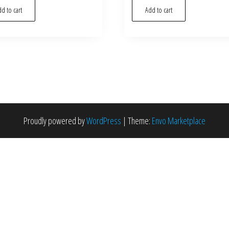
d to cart
Add to cart
Proudly powered by
WordPress
|
Theme:
Envo Marketplace