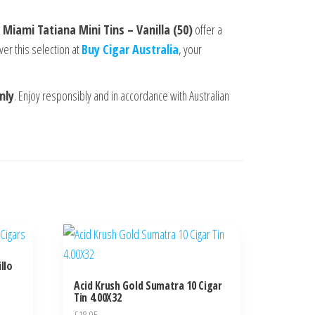
e
Miami Tatiana Mini Tins – Vanilla (50)
offer a
er this selection at
Buy Cigar Australia
, your
nly
. Enjoy responsibly and in accordance with Australian
llo
Acid Krush Gold Sumatra 10 Cigar
Tin 4.00X32