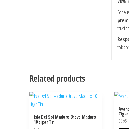
70% r
For Au
prem
trusted
Respo
tobacc
Related products
Avant
Cigar
Isla Del Sol Maduro Breve Maduro
£
6.95
10 cigar Tin