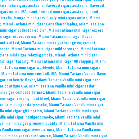
to smoke cigars australia
,
flavored cigars australia
,
flavored
igars online USA
,
hand finished mini cigars australia
,
hand-
ustralia
,
lounge mini cigars
,
luxury mini cigars online
,
Miami
g
,
Miami Tatiana mini cigar Canadian shipping
,
Miami Tatiana
mini cigar collector edition
,
Miami Tatiana mini cigar expert
i cigar expert review
,
Miami Tatiana mini cigar flavor
handcrafted
,
Miami Tatiana mini cigar lounge enjoyment
,
smooth
,
Miami Tatiana mini cigar mild strength
,
Miami Tatiana
iana mini cigar relaxing smoke
,
Miami Tatiana mini cigar
ini cigar tasting
,
Miami Tatiana mini cigar UK shipping
,
Miami
mi Tatiana mini cigar worldwide
,
Miami Tatiana mini cigars
,
Miami Tatiana mini tins bulk USA
,
Miami Tatiana Vanilla flavor
igar authentic flavor
,
Miami Tatiana Vanilla mini cigar best
gar boutique USA
,
Miami Tatiana Vanilla mini cigar cedar
mini cigar compact format
,
Miami Tatiana Vanilla mini cigar
 mini cigar creamy mouthfeel
,
Miami Tatiana Vanilla mini cigar
nilla mini cigar daily smoke
,
Miami Tatiana Vanilla mini cigar
la mini cigar gift option
,
Miami Tatiana Vanilla mini cigar
illa mini cigar indulgent smoke
,
Miami Tatiana Vanilla mini
anilla mini cigar premium quality
,
Miami Tatiana Vanilla mini
 Vanilla mini cigar sweet aroma
,
Miami Tatiana Vanilla mini
illa mini cigar trusted source
,
Miami Tatiana Vanilla mini cigar