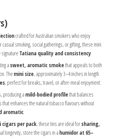
rs)
lection
crafted for Australian smokers who enjoy
 casual smoking, social gatherings, or gifting, these mini
e signature
Tatiana quality and consistency
.
ting a
sweet, aromatic smoke
that appeals to both
ion. The
mini size
, approximately 3–4 inches in length
tes
, perfect for breaks, travel, or after-meal enjoyment.
s, producing a
mild-bodied profile
that balances
that enhances the natural tobacco flavours without
d aromatic
.
i cigars per pack
, these tins are ideal for
sharing,
al longevity, store the cigars in a
humidor at 65–