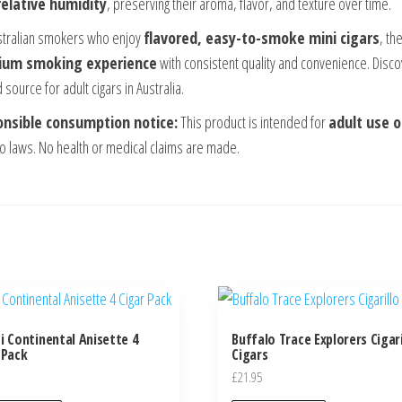
elative humidity
, preserving their aroma, flavor, and texture over time.
stralian smokers who enjoy
flavored, easy-to-smoke mini cigars
, th
ium smoking experience
with consistent quality and convenience. Discov
 source for adult cigars in Australia.
nsible consumption notice:
This product is intended for
adult use o
o laws. No health or medical claims are made.
i Continental Anisette 4
Buffalo Trace Explorers Cigari
 Pack
Cigars
£
21.95