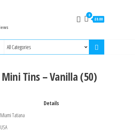
0
£0.00
iews
Mini Tins – Vanilla (50)
Details
Miami Tatiana
USA