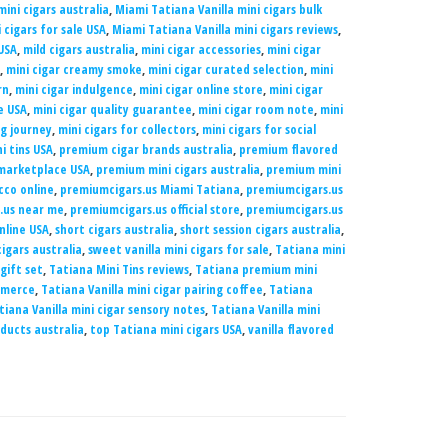
mini cigars australia
,
Miami Tatiana Vanilla mini cigars bulk
 cigars for sale USA
,
Miami Tatiana Vanilla mini cigars reviews
,
 USA
,
mild cigars australia
,
mini cigar accessories
,
mini cigar
,
mini cigar creamy smoke
,
mini cigar curated selection
,
mini
rn
,
mini cigar indulgence
,
mini cigar online store
,
mini cigar
e USA
,
mini cigar quality guarantee
,
mini cigar room note
,
mini
ng journey
,
mini cigars for collectors
,
mini cigars for social
i tins USA
,
premium cigar brands australia
,
premium flavored
 marketplace USA
,
premium mini cigars australia
,
premium mini
co online
,
premiumcigars.us Miami Tatiana
,
premiumcigars.us
.us near me
,
premiumcigars.us official store
,
premiumcigars.us
online USA
,
short cigars australia
,
short session cigars australia
,
cigars australia
,
sweet vanilla mini cigars for sale
,
Tatiana mini
gift set
,
Tatiana Mini Tins reviews
,
Tatiana premium mini
mmerce
,
Tatiana Vanilla mini cigar pairing coffee
,
Tatiana
tiana Vanilla mini cigar sensory notes
,
Tatiana Vanilla mini
ducts australia
,
top Tatiana mini cigars USA
,
vanilla flavored