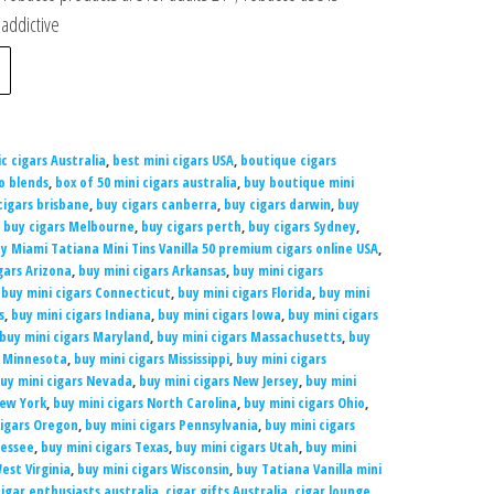
addictive
c cigars Australia
,
best mini cigars USA
,
boutique cigars
o blends
,
box of 50 mini cigars australia
,
buy boutique mini
cigars brisbane
,
buy cigars canberra
,
buy cigars darwin
,
buy
,
buy cigars Melbourne
,
buy cigars perth
,
buy cigars Sydney
,
y Miami Tatiana Mini Tins Vanilla 50 premium cigars online USA
,
gars Arizona
,
buy mini cigars Arkansas
,
buy mini cigars
,
buy mini cigars Connecticut
,
buy mini cigars Florida
,
buy mini
s
,
buy mini cigars Indiana
,
buy mini cigars Iowa
,
buy mini cigars
buy mini cigars Maryland
,
buy mini cigars Massachusetts
,
buy
s Minnesota
,
buy mini cigars Mississippi
,
buy mini cigars
uy mini cigars Nevada
,
buy mini cigars New Jersey
,
buy mini
New York
,
buy mini cigars North Carolina
,
buy mini cigars Ohio
,
cigars Oregon
,
buy mini cigars Pennsylvania
,
buy mini cigars
nessee
,
buy mini cigars Texas
,
buy mini cigars Utah
,
buy mini
est Virginia
,
buy mini cigars Wisconsin
,
buy Tatiana Vanilla mini
cigar enthusiasts australia
,
cigar gifts Australia
,
cigar lounge