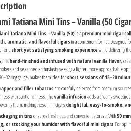
cription
mi Tatiana Mini Tins – Vanilla (50 Ciga
ami Tatiana Mini Tins – Vanilla (50)
is a
premium mini cigar col
h, aromatic, and flavorful cigars
in a convenient format. Designed for
offer a
short yet satisfying smoking experience
while delivering th
gar is
hand-finished and infused with natural vanilla flavor
, crea
okers and seasoned enthusiasts seeking a lighter, more approachable opt
 30–32 ring gauge, makes them ideal for
short sessions of 15–20 minu
apper and filler tobaccos
are carefully selected from premium source
ness with subtle richness. The
vanilla infusion
adds a creamy sweetness 
wering them, making these mini cigars
delightful, easy-to-smoke, an
ckaging in tins
ensures freshness and convenient storage. With
50 min
ng, or stocking your humidor with flavorful mini cigars
. For optim