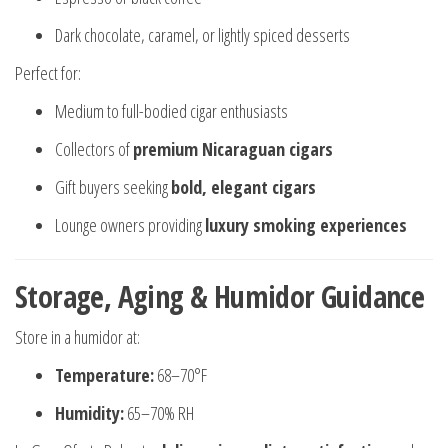
Dark chocolate, caramel, or lightly spiced desserts
Perfect for:
Medium to full-bodied cigar enthusiasts
Collectors of
premium Nicaraguan cigars
Gift buyers seeking
bold, elegant cigars
Lounge owners providing
luxury smoking experiences
Storage, Aging & Humidor Guidance
Store in a humidor at:
Temperature:
68–70°F
Humidity:
65–70% RH