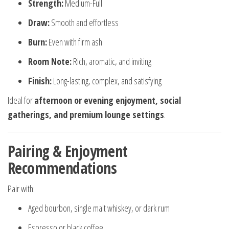
Strength:
Medium-Full
Draw:
Smooth and effortless
Burn:
Even with firm ash
Room Note:
Rich, aromatic, and inviting
Finish:
Long-lasting, complex, and satisfying
Ideal for
afternoon or evening enjoyment, social
gatherings, and premium lounge settings
.
Pairing & Enjoyment
Recommendations
Pair with:
Aged bourbon, single malt whiskey, or dark rum
Espresso or black coffee