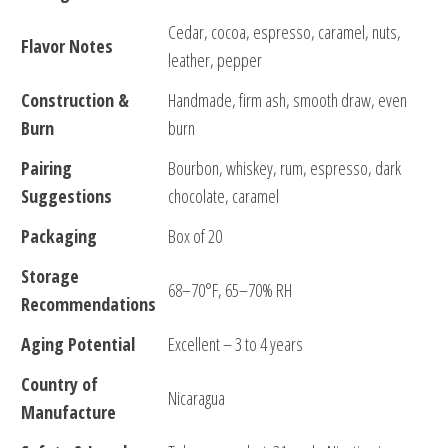
Cedar, cocoa, espresso, caramel, nuts,
Flavor Notes
leather, pepper
Construction &
Handmade, firm ash, smooth draw, even
Burn
burn
Pairing
Bourbon, whiskey, rum, espresso, dark
Suggestions
chocolate, caramel
Packaging
Box of 20
Storage
68–70°F, 65–70% RH
Recommendations
Aging Potential
Excellent – 3 to 4 years
Country of
Nicaragua
Manufacture