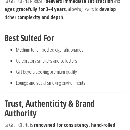
La Gran Oferta Robusto
delivers immediate satisfaction
and
ages gracefully for 3–4 years
, allowing flavors to
develop
richer complexity and depth
.
Best Suited For
Medium to full-bodied cigar aficionados
Celebratory smokers and collectors
Gift buyers seeking premium quality
Lounge and social smoking environments
Trust, Authenticity & Brand
Authority
La Gran Oferta is
renowned for consistency, hand-rolled